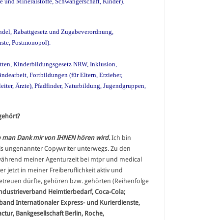
e und Mineralstoffe, Schwangerschaft, Kinder).
ndel, Rabattgesetz und Zugabeverordnung,
nste, Postmonopol).
ätten, Kinderbildungsgesetz NRW, Inklusion,
dearbeit, Fortbildungen (für Eltern, Erzieher,
iter, Ärzte), Pfadfinder, Naturbildung, Jugendgruppen,
gehört?
ob man Dank mir von IHNEN hören wird.
Ich bin
als ungenannter Copywriter unterwegs. Zu den
ährend meiner Agenturzeit bei mtpr und medical
er jetzt in meiner Freiberuflichkeit aktiv und
etreuen dürfte, gehören bzw. gehörten (Reihenfolge
ndustrieverband Heimtierbedarf, Coca-Cola;
and Internationaler Express- und Kurierdienste,
tur, Bankgesellschaft Berlin, Roche,