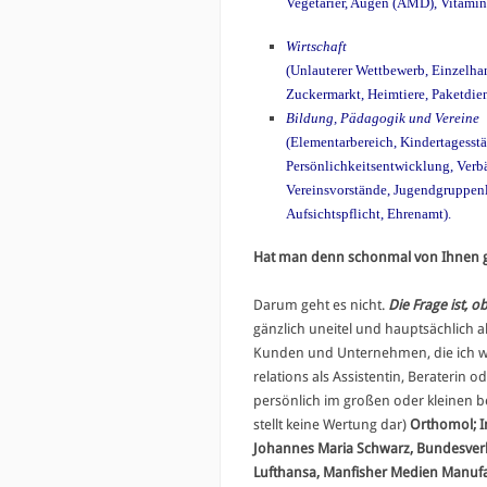
Vegetarier, Augen (AMD), Vitamin
Wirtschaft
(Unlauterer Wettbewerb, Einzelha
Zuckermarkt, Heimtiere, Paketdie
Bildung, Pädagogik und Vereine
(Elementarbereich, Kindertagesst
Persönlichkeitsentwicklung, Verbän
Vereinsvorstände, Jugendgruppenle
Aufsichtspflicht, Ehrenamt).
Hat man denn schonmal von Ihnen 
Darum geht es nicht.
Die Frage ist, 
gänzlich uneitel und hauptsächlich 
Kunden und Unternehmen, die ich w
relations als Assistentin, Beraterin od
persönlich im großen oder kleinen b
stellt keine Wertung dar)
Orthomol; I
Johannes Maria Schwarz, Bundesverb
Lufthansa, Manfisher Medien Manufac