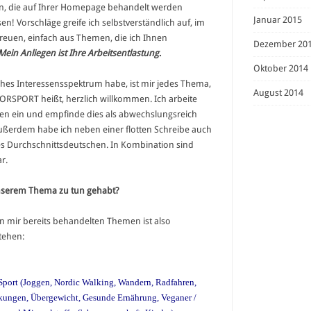
en, die auf Ihrer Homepage behandelt werden
Januar 2015
en! Vorschläge greife ich selbstverständlich auf, im
freuen, einfach aus Themen, die ich Ihnen
Dezember 20
Mein Anliegen ist Ihre Arbeitsentlastung
.
Oktober 2014
iches Interessensspektrum habe, ist mir jedes Thema,
August 2014
RSPORT heißt, herzlich willkommen. Ich arbeite
en ein und empfinde dies als abwechslungsreich
ußerdem habe ich neben einer flotten Schreibe auch
es Durchschnittsdeutschen. In Kombination sind
r.
nserem Thema zu tun gehabt?
n mir bereits behandelten Themen ist also
stehen:
Sport (Joggen, Nordic Walking, Wandern, Radfahren,
ankungen, Übergewicht, Gesunde Ernährung, Veganer /