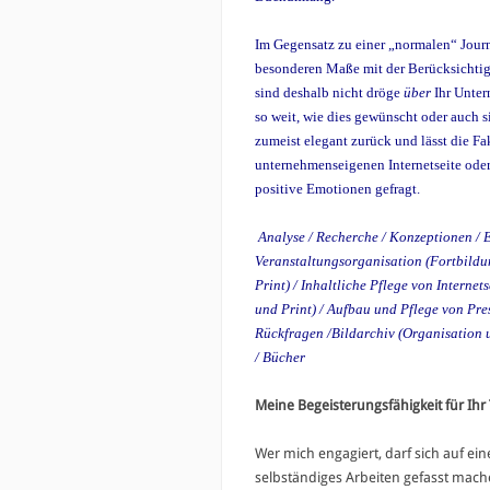
Im Gegensatz zu einer „normalen“ Journ
besonderen Maße mit der Berücksichtigu
sind deshalb nicht dröge
über
Ihr Unter
so weit, wie dies gewünscht oder auch s
zumeist elegant zurück und lässt die Fa
unternehmenseigenen Internetseite oder 
positive Emotionen gefragt.
Analyse / Recherche / Konzeptionen / 
Veranstaltungsorganisation (Fortbildu
Print) / Inhaltliche Pflege von Interne
und Print) / Aufbau und Pflege von Pre
Rückfragen /Bildarchiv (Organisation 
/ Bücher
Meine Begeisterungsfähigkeit für Ih
Wer mich engagiert, darf sich auf e
selbständiges Arbeiten gefasst mache