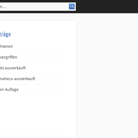
träge
schienen
 vergriffen
ist ausverkauft
e nahezu ausverkauft
ten Auflage