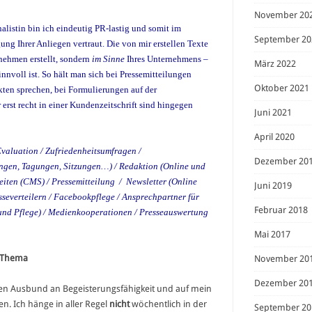
November 20
alistin bin ich eindeutig PR-lastig und somit im
September 20
ng Ihrer Anliegen vertraut. Die von mir erstellen Texte
nehmen erstellt, sondern
im Sinne
Ihres Unternehmens –
März 2022
innvoll ist. So hält man sich bei Pressemitteilungen
Oktober 2021
kten sprechen, bei Formulierungen auf der
erst recht in einer Kundenzeitschrift sind hingegen
Juni 2021
April 2020
Evaluation / Zufriedenheitsumfragen /
Dezember 20
ngen, Tagungen, Sitzungen…) / Redaktion (Online und
tseiten (CMS) / Pressemitteilung / Newsletter (Online
Juni 2019
sseverteilern / Facebookpflege / Ansprechpartner für
Februar 2018
und Pflege) / Medienkooperationen / Presseauswertung
Mai 2017
r Thema
November 20
Dezember 20
inen Ausbund an Begeisterungsfähigkeit und auf mein
n. Ich hänge in aller Regel
nicht
wöchentlich in der
September 20